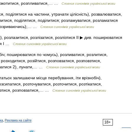
 розкотитися, розпливатися,… …
Словник синонімів української мови
я, поділятися на частини, утрачати цілісність), розвалюватися,
литися, поділятися, поділитися; розламуватися, розламатися
 (розриваючись);… …
Словник синонімів української мови
), розлазитися, розлізатися, розлізтися II ▶ див. поширюватися
ися I …
Словник синонімів української мови
обіч; поширюватися по чомусь), розливатися, розлитися,
 розходитися, розійтися, розповзатися, розповзтися,
рачатися 2), лунати,… …
Словник синонімів української мови
агатьох залишаючи місце перебування, іти врізнобіч),
зсипатися, розточуватися, розточитися, розтікатися,
злізтися, розповзатися,… …
Словник синонімів української мови
ка
,
Реклама на сайте
18+