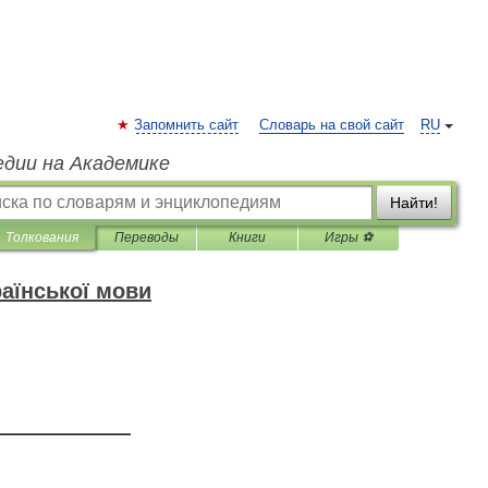
Запомнить сайт
Словарь на свой сайт
RU
едии на Академике
Найти!
Толкования
Переводы
Книги
Игры ⚽
аїнської мови
—————————