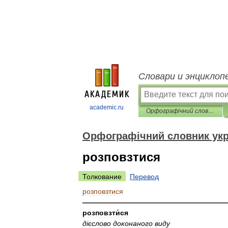
Словари и энциклоп
academic.ru
Орфографічний словник української мови
Орфографічний словник укр
розповзтися
Толкование
Перевод
розповзтися
————————————————————
розповзти́ся
д
і
єслово
доконаного
виду