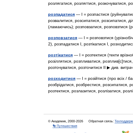
розлягатися, розлягтися, розкочуватися,
розпадатися
— I = розпастися (руйнуватис
розвалитися, розсипатися, розсипатися, ді
(ламаючись); розповзатися, розповзтися
розповзатися
— I = розповзтися (урізнобіч
2), розпадатися I, розтікатися I, розходит
розтікатися
— I = розтектися (текти врізн
розіллятися, розпливатися, розплив[с]тися,
розточуватися, розточитися II ▶ див. вит
розходитися
— I = розійтися (про всіх / б
розбрідатися, розбрестися, розсипатися, ро
розтектися, розлазитися, розлізатися, ро
© Академик, 2000-2026
Обратная связь:
Техподдерж
👣 Путешествия