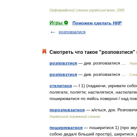
Орфограф
і
чний
словник
української
мови
.
2005
.
Игры ⚽
Поможем сделать НИР
розповзатися
Смотреть что такое "розповзтися" 
розповзтися
— див. розповзатися …
Укра
розповзтися
— див. розповзатися …
Слов
стелитися
— I 1) (падаючи, укривати собою
полягати, полягти; настелятися, настилати
поширюватися по якійсь поверхні / над п
порозповзатися
— а/ється, док. Розповзтис
Український тлумачний словник
поширюватися
— поширитися 1) (про зву
собою дедалі більший простір), ширитися, р