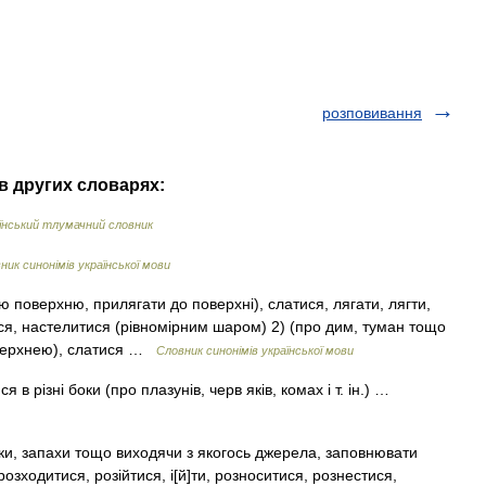
розповивання
в других словарях:
їнський тлумачний словник
ник синонімів української мови
 поверхню, прилягати до поверхні), слатися, лягати, лягти,
ся, настелитися (рівномірним шаром) 2) (про дим, туман тощо
оверхнею), слатися …
Словник синонімів української мови
я в різні боки (про плазунів, черв яків, комах і т. ін.) …
ки, запахи тощо виходячи з якогось джерела, заповнювати
озходитися, розійтися, і[й]ти, розноситися, рознестися,